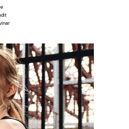
ce
ndit
vinar