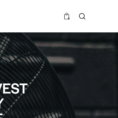
0
VEST
Y
E