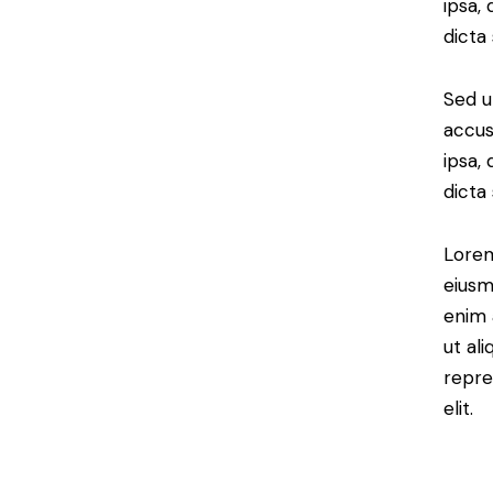
ipsa,
dicta
Sed u
accus
ipsa,
dicta
Lorem
eiusm
enim 
ut al
repre
elit.