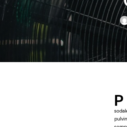
P
sodal
pulvi
sempe