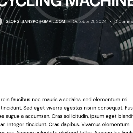
GEORGI.BANSKO@GMAIL.COM
October 21, 2024
0
Comme
roin faucibus nec mauris a sodales, sed elementum mi
tincidunt. Sed eget viverra egestas nisi in consequat. Fu
es augue a accumsan. Cras sollicitudin, ipsum eget blandi
nar. Integer tincidunt. Cras dapibus. Vivamus elementum
r nisi. Aenean vulputate eleifend tellus. Aenean leo ligula