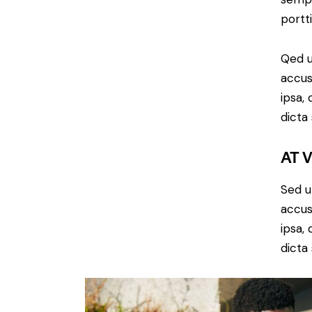
portt
Qed u
accus
ipsa,
dicta
AT 
Sed u
accus
ipsa,
dicta 