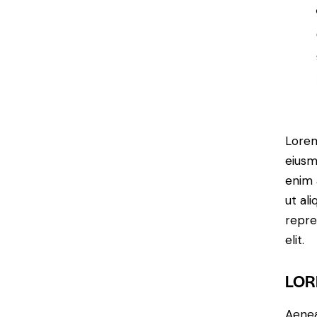
Lorem
eiusm
enim 
ut al
repre
elit.
LOR
Aenea