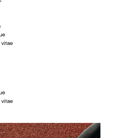
m
ue
 vitae
ue
 vitae