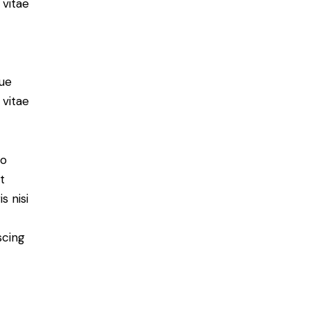
 vitae
ue
 vitae
do
t
s nisi
scing