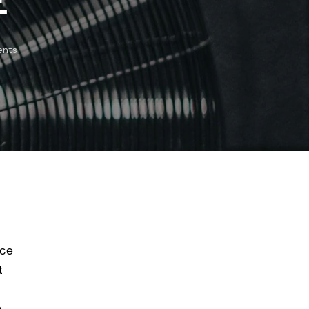
nts
sce
t
,