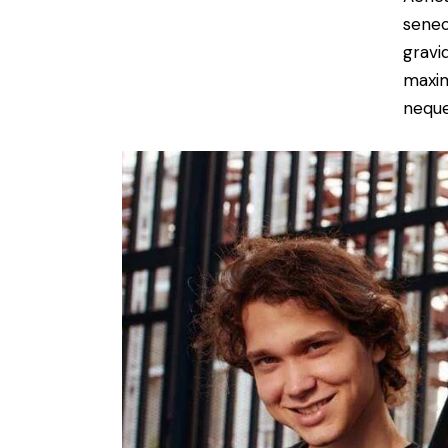
senec
gravid
maxim
neque