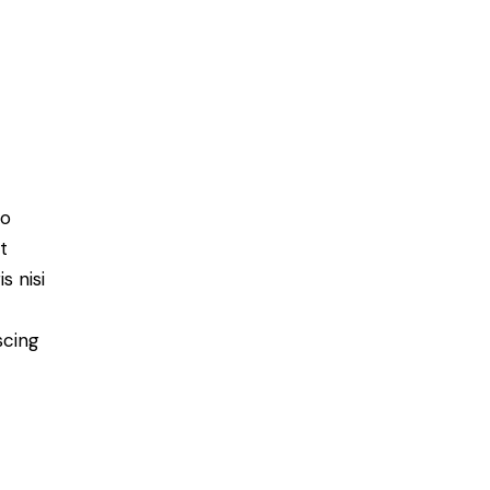
do
t
s nisi
scing
e